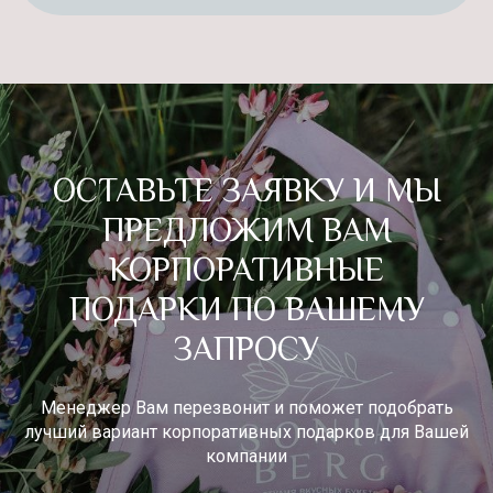
Смотреть скриншот
ОСТАВЬТЕ ЗАЯВКУ И МЫ
Галерея
ПРЕДЛОЖИМ ВАМ
ВДОХНОВЕНИЕ ДЛЯ
КОРПОРАТИВНЫЕ
ПОДАРКА
ПОДАРКИ ПО ВАШЕМУ
ЗАПРОСУ
Менеджер Вам перезвонит и поможет подобрать
лучший вариант корпоративных подарков для Вашей
компании