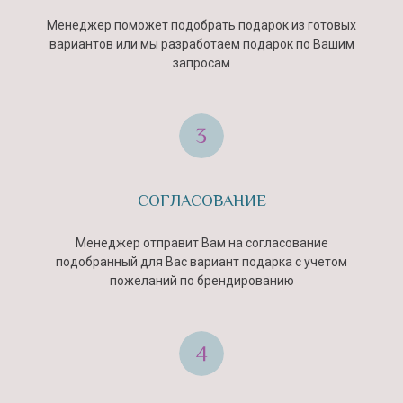
купленными у проверенных
поставщиков. При этом к каждому
Менеджер поможет подобрать подарок из готовых
букету прилагается инструкция
вариантов или мы разработаем подарок по Вашим
запросам
СОГЛАСОВАНИЕ
Менеджер отправит Вам на согласование
подобранный для Вас вариант подарка с учетом
пожеланий по брендированию