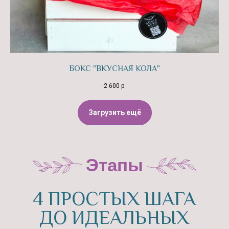
премиальных корпоративных подарков
для партнёров по бизнесу и директоров
предприятий
ГИБКИЙ
БОКС "ВКУСНАЯ КОЛА"
ПОДХОД
2 600
р.
Изготавливаем заказы от 3 до 200
штук со стабильным качеством
Загрузить ещё
каждого экземпляра! При заказе
большого количества одинаковых
подарков даём приятные скидки!