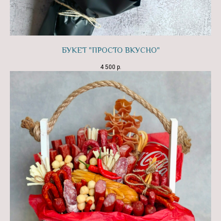
БУКЕТ "ПРОСТО ВКУСНО"
4 500
р.
Преимущества
ПРЕИМУЩЕСТВА
КОРПОРАТИВНЫХ
ПОДАРКОВ СТУДИИ
SONIA BERG
БОЛЬШОЙ
ВЫБОР
У нас есть опыт сборки корпоративных
подарков от бюжетных вариантов до