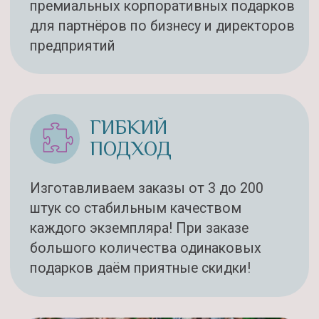
из свежих фруктов!!! Корзина
бесподобно вкусно пахнет фруктами!
Спасибо за Вашу работу!
Смотреть скриншот
АНАСТАСИЯ
От всего нашего коллектива и
директора хочу выразить
благодарность за проделанную работу,
за вложенную душу и любовь в наши
подарки ) все очень довольны!
Обязательно еще будем заказывать
Смотреть скриншот
ОКСАНА