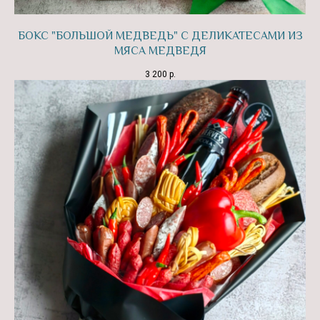
БОКС "БОЛЬШОЙ МЕДВЕДЬ" С ДЕЛИКАТЕСАМИ ИЗ
Форма
МЯСА МЕДВЕДЯ
ОТВЕТЬТЕ НА
3 200
р.
НЕСКОЛЬКО ВОПРОСОВ
И МЫ ПОМОЖЕМ ВАМ
ПОДОБРАТЬ ПОДАРКИ