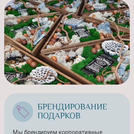
Марина, мамочка, бабушка в диком
восторге, все оценили люлечку и зайку
с малышом! Мне сказали, что я мастер
незабываемых сюрпризов. Спасибо
вам!
Смотреть скриншот
АНАСТАСИЯ
От лица Компании хочу выразить Вам
огромную благодарность за
изготовление корпоративных
подарков. Спасибо Вам за высокий
профессионализм, нестандартность,
творческий подход и
клиентоориентированность!
Смотреть скриншот