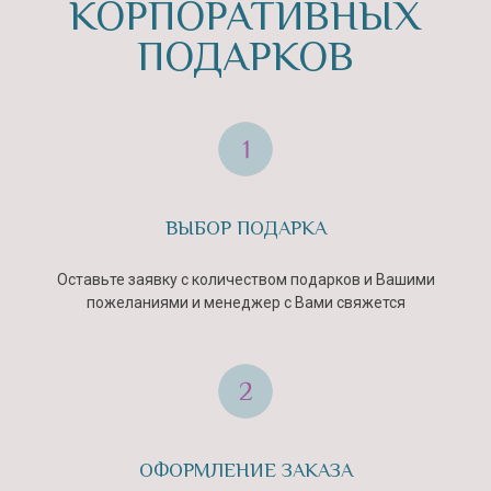
БРЕНДИРОВАНИЕ
ПОДАРКОВ
Мы брендируем корпоративные
ВЫБОР ПОДАРКА
подарки в фирменных цветах Вашей
компании, при этом к каждому подарку
подходим креативно и учитываем все
Оставьте заявку с количеством подарков и Вашими
Ваши пожелания!
пожеланиями и менеджер с Вами свяжется
ВСЕГДА СВЕЖИЕ
ИНГРЕДИЕНТЫ
Мы работаем только со свежими
ОФОРМЛЕНИЕ ЗАКАЗА
вручную отобранными ингредиентами,