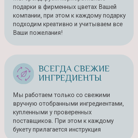
АНДРЕЙ
Букет очень понравился, очень
вкусный, очень аппетитно пахнет!
Огромное спасибо.
Все держится очень крепко, так что
он долго сохранял форму и не
развалился.
Смотреть скриншот
АЛЛА
Превзошли все ожидания!!!
Я в восторге!!!
Очень красиво.
И без дневного света и с ним.
Корзина выглядит превосходно!!!