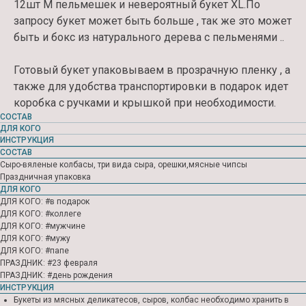
12шт M пельмешек и невероятный букет XL.По
запросу букет может быть больше , так же это может
быть и бокс из натурального дерева с пельменями ..
Готовый букет упаковываем в прозрачную пленку , а
также для удобства транспортировки в подарок идет
коробка с ручками и крышкой при необходимости.
Контакты
СОСТАВ
ДЛЯ КОГО
ЗАКАЖИТЕ У НАС СВОЙ
ИНСТРУКЦИЯ
ИДЕАЛЬНЫЙ БУКЕТ
СОСТАВ
Сыро-вяленые колбасы, три вида сыра, орешки,мясные чипсы
Праздничная упаковка
ДЛЯ КОГО
ДЛЯ КОГО: #в подарок
ДЛЯ КОГО: #коллеге
ДЛЯ КОГО: #мужчине
ДЛЯ КОГО: #мужу
ДЛЯ КОГО: #папе
ПРАЗДНИК: #23 февраля
ПРАЗДНИК: #день рождения
ИНСТРУКЦИЯ
Букеты из мясных деликатесов, сыров, колбас необходимо хранить в