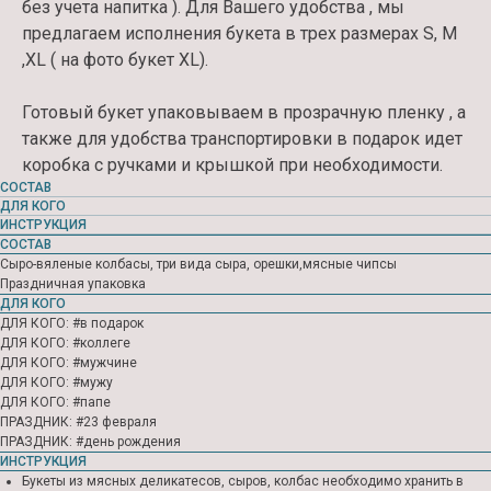
без учета напитка ). Для Вашего удобства , мы
предлагаем исполнения букета в трех размерах S, M
,XL ( на фото букет XL).
Готовый букет упаковываем в прозрачную пленку , а
также для удобства транспортировки в подарок идет
коробка с ручками и крышкой при необходимости.
Контакты
СОСТАВ
ДЛЯ КОГО
ЗАКАЖИТЕ У НАС СВОЙ
ИНСТРУКЦИЯ
ИДЕАЛЬНЫЙ БУКЕТ
СОСТАВ
Сыро-вяленые колбасы, три вида сыра, орешки,мясные чипсы
Праздничная упаковка
ДЛЯ КОГО
ДЛЯ КОГО: #в подарок
ДЛЯ КОГО: #коллеге
ДЛЯ КОГО: #мужчине
ДЛЯ КОГО: #мужу
ДЛЯ КОГО: #папе
ПРАЗДНИК: #23 февраля
ПРАЗДНИК: #день рождения
ИНСТРУКЦИЯ
Букеты из мясных деликатесов, сыров, колбас необходимо хранить в