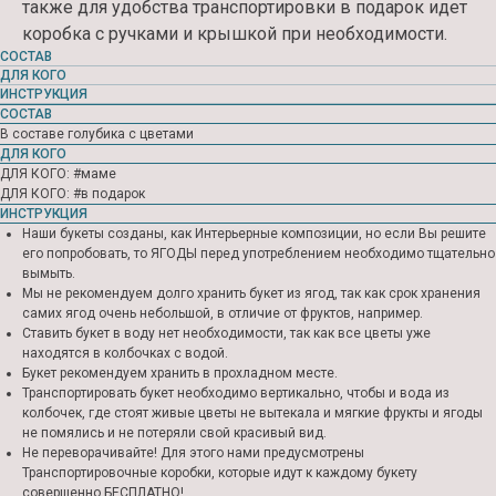
также для удобства транспортировки в подарок идет
коробка с ручками и крышкой при необходимости.
СОСТАВ
ДЛЯ КОГО
ИНСТРУКЦИЯ
СОСТАВ
В составе голубика с цветами
ДЛЯ КОГО
ДЛЯ КОГО: #маме
ДЛЯ КОГО: #в подарок
ИНСТРУКЦИЯ
Контакты
Наши букеты созданы, как Интерьерные композиции, но если Вы решите
его попробовать, то ЯГОДЫ перед употреблением необходимо тщательно
ЗАКАЖИТЕ У НАС СВОЙ
вымыть.
ИДЕАЛЬНЫЙ БУКЕТ
Мы не рекомендуем долго хранить букет из ягод, так как срок хранения
самих ягод очень небольшой, в отличие от фруктов, например.
Ставить букет в воду нет необходимости, так как все цветы уже
находятся в колбочках с водой.
Букет рекомендуем хранить в прохладном месте.
Транспортировать букет необходимо вертикально, чтобы и вода из
колбочек, где стоят живые цветы не вытекала и мягкие фрукты и ягоды
не помялись и не потеряли свой красивый вид.
Не переворачивайте! Для этого нами предусмотрены
Транспортировочные коробки, которые идут к каждому букету
совершенно БЕСПЛАТНО!