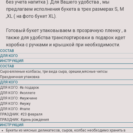
без учета напитка ). Для Вашего удобства , мы
предлагаем исполнения букета в трех размерах S, M
,XL ( на фото букет XL).
Готовый букет упаковываем в прозрачную пленку , а
также для удобства транспортировки в подарок идет
коробка с ручками и крышкой при необходимости.
Контакты
СОСТАВ
ДЛЯ КОГО
ЗАКАЖИТЕ У НАС СВОЙ
ИНСТРУКЦИЯ
ИДЕАЛЬНЫЙ БУКЕТ
СОСТАВ
Сыро-вяленые колбасы, три вида сыра, орешки,мясные чипсы
Праздничная упаковка
ДЛЯ КОГО
ДЛЯ КОГО: #в подарок
ДЛЯ КОГО: #коллеге
ДЛЯ КОГО: #мужчине
ДЛЯ КОГО: #мужу
ДЛЯ КОГО: #папе
ПРАЗДНИК: #23 февраля
ПРАЗДНИК: #день рождения
ИНСТРУКЦИЯ
Букеты из мясных деликатесов, сыров, колбас необходимо хранить в