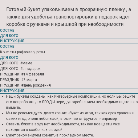
Готовый букет упаковываем в прозрачную пленку , а
также для удобства транспортировки в подарок идет
коробка с ручками и крышкой при необходимости.
СОСТАВ
ДЛЯ КОГО
ИНСТРУКЦИЯ
СОСТАВ
Конфеты рафаэлло, розы
ДЛЯ КОГО
ДЛЯ КОГО: #маме
ДЛЯ КОГО: #в подарок
ПРАЗДНИК: #14 февраля
ПРАЗДНИК: #8 марта
Контакты
ПРАЗДНИК: #день рождения
ИНСТРУКЦИЯ
ЗАКАЖИТЕ У НАС СВОЙ
Наши букеты созданы, как Интерьерные композиции, но если Вы решите
его попробовать, то ЯГОДЫ перед употреблением необходимо тщательно
ИДЕАЛЬНЫЙ БУКЕТ
вымыть.
Мы не рекомендуем долго хранить букет из ягод, так как срок хранения
самих ягод очень небольшой, в отличие от фруктов, например.
Ставить букет в воду нет необходимости, так как все цветы уже
находятся в колбочках с водой.
Букет рекомендуем хранить в прохладном месте.