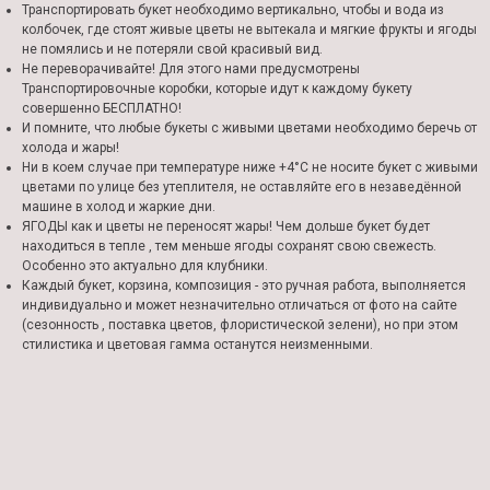
Транспортировать букет необходимо вертикально, чтобы и вода из
колбочек, где стоят живые цветы не вытекала и мягкие фрукты и ягоды
не помялись и не потеряли свой красивый вид.
Не переворачивайте! Для этого нами предусмотрены
Транспортировочные коробки, которые идут к каждому букету
совершенно БЕСПЛАТНО!
И помните, что любые букеты с живыми цветами необходимо беречь от
холода и жары!
Ни в коем случае при температуре ниже +4°С не носите букет с живыми
цветами по улице без утеплителя, не оставляйте его в незаведённой
машине в холод и жаркие дни.
ЯГОДЫ как и цветы не переносят жары! Чем дольше букет будет
находиться в тепле , тем меньше ягоды сохранят свою свежесть.
Особенно это актуально для клубники.
Каждый букет, корзина, композиция - это ручная работа, выполняется
индивидуально и может незначительно отличаться от фото на сайте
(сезонность , поставка цветов, флористической зелени), но при этом
стилистика и цветовая гамма останутся неизменными.